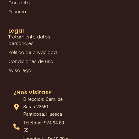
Contacto
Reserva
Legal
Tratamiento datos
personales
Politica de privacidad
Condiciones de uso
Aviso legal
¿Nos Visitas?
Direccion: Cam. de
Saras 22661,
Panticosa, Huesca
Teléfono: 974 94 80
55