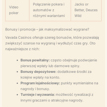
Połączenie pokera i
Jacks or
Video
automatów z
Better, Deuces
poker
różnymi wariantami
Wild
Bonusy i promocje – jak maksymalizować wygrane?
Vavada Casinos oferuje szereg bonusów, które pozwalają
zwiększyć szanse na wygraną i wydłużyć czas gry. Oto
najważniejsze z nich:
Bonus powitalny:
często obejmuje podwojenie
pierwszej wpłaty lub darmowe spiny.
Bonusy depozytowe:
dodatkowe środki za
kolejne wpłaty na konto.
Program lojalnościowy:
punkty wymienialne na
nagrody i bonusy.
Turnieje i wyzwania:
możliwość rywalizacji z
innymi graczami o atrakcyjne nagrody.