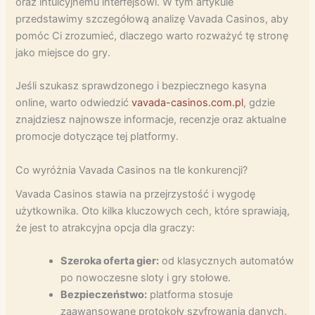
oraz intuicyjnemu interfejsowi. W tym artykule
przedstawimy szczegółową analizę Vavada Casinos, aby
pomóc Ci zrozumieć, dlaczego warto rozważyć tę stronę
jako miejsce do gry.
Jeśli szukasz sprawdzonego i bezpiecznego kasyna
online, warto odwiedzić
vavada-casinos.com.pl
, gdzie
znajdziesz najnowsze informacje, recenzje oraz aktualne
promocje dotyczące tej platformy.
Co wyróżnia Vavada Casinos na tle konkurencji?
Vavada Casinos stawia na przejrzystość i wygodę
użytkownika. Oto kilka kluczowych cech, które sprawiają,
że jest to atrakcyjna opcja dla graczy:
Szeroka oferta gier:
od klasycznych automatów
po nowoczesne sloty i gry stołowe.
Bezpieczeństwo:
platforma stosuje
zaawansowane protokoły szyfrowania danych.