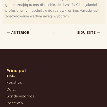
gracze znajdą tu coś dla siebie. Jeśli zależy Ci na jakości i
profesjonalnym podejściu do rozrywki online, Vavada jest
zdecydowanie wartym uwagi wyborem.
ANTERIOR
SIGUIENTE
Principal
Inicio
Nosotros
Carta
Donde estamos
Contacto