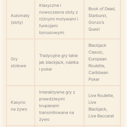
Klasyczne i
Book of Dead,
nowoczesne sloty z
Automaty
Starburst,
różnymi motywami i
(sloty)
Gonzo’s
funkcjami
Quest
bonusowymi
Blackjack
Classic,
Tradycyjne gry takie
Gry
European
jak blackjack, ruletka
stołowe
Roulette,
i poker
Caribbean
Poker
Interaktywne gry z
Live Roulette,
prawdziwymi
Kasyno
Live
krupierami
na żywo
Blackjack,
transmitowane na
Live Baccarat
żywo