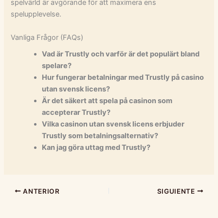
spelvärld är avgörande för att maximera ens
spelupplevelse.
Vanliga Frågor (FAQs)
Vad är Trustly och varför är det populärt bland
spelare?
Hur fungerar betalningar med Trustly på casino
utan svensk licens?
Är det säkert att spela på casinon som
accepterar Trustly?
Vilka casinon utan svensk licens erbjuder
Trustly som betalningsalternativ?
Kan jag göra uttag med Trustly?
ANTERIOR
SIGUIENTE