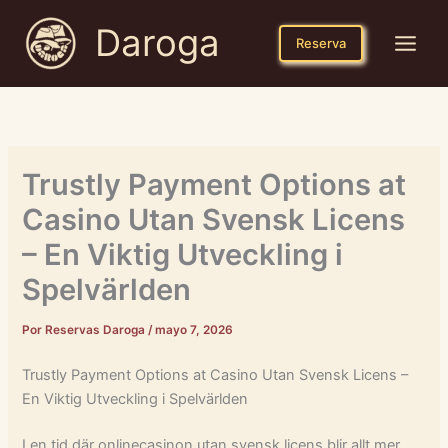
Ir
Daroga
al
Reserva
contenido
Trustly Payment Options at
Casino Utan Svensk Licens
– En Viktig Utveckling i
Spelvärlden
Por
Reservas Daroga
/
mayo 7, 2026
Trustly Payment Options at Casino Utan Svensk Licens –
En Viktig Utveckling i Spelvärlden
I en tid där onlinecasinon utan svensk licens blir allt mer