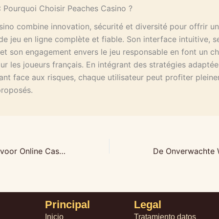
: Pourquoi Choisir Peaches Casino ?
ino combine innovation, sécurité et diversité pour offrir u
e jeu en ligne complète et fiable. Son interface intuitive, s
et son engagement envers le jeu responsable en font un ch
ur les joueurs français. En intégrant des stratégies adaptée
lant face aux risques, chaque utilisateur peut profiter plei
proposés.
De Ultieme Gids voor Online Casino’s in Nederland: Veiligheid, Spelkeuze en Bonussen
Principal
Legal
Inicio
Tratamiento datos