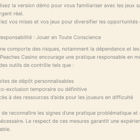
lisez la version démo pour vous familiariser avec les jeux s
rgent réel.
iez vos mises et vos jeux pour diversifier les opportunités 
Responsabilité : Jouer en Toute Conscience
igne comporte des risques, notamment la dépendance et les
. Peaches Casino encourage une pratique responsable en me
des outils de contrôle tels que :
mites de dépôt personnalisables
to-exclusion temporaire ou définitive
ès à des ressources d’aide pour les joueurs en difficulté
al de reconnaître les signes d’une pratique problématique et d
 nécessaire. Le respect de ces mesures garantit une expérie
able.