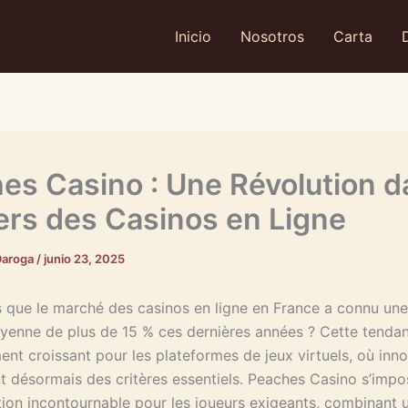
Inicio
Nosotros
Carta
es Casino : Une Révolution d
vers des Casinos en Ligne
Daroga
/
junio 23, 2025
 que le marché des casinos en ligne en France a connu une
yenne de plus de 15 % ces dernières années ? Cette tendan
nt croissant pour les plateformes de jeux virtuels, où inno
nt désormais des critères essentiels. Peaches Casino s’im
tion incontournable pour les joueurs exigeants, combinant 