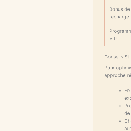
Bonus de
recharge
Program
VIP
Conseils St
Pour optimi
approche ré
Fix
ex
Pro
de 
Ch
au