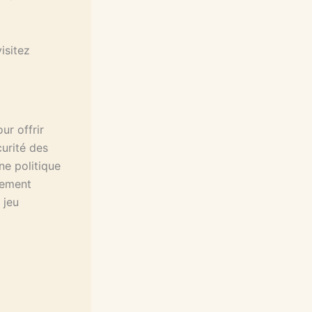
isitez
ur offrir
curité des
ne politique
lement
 jeu