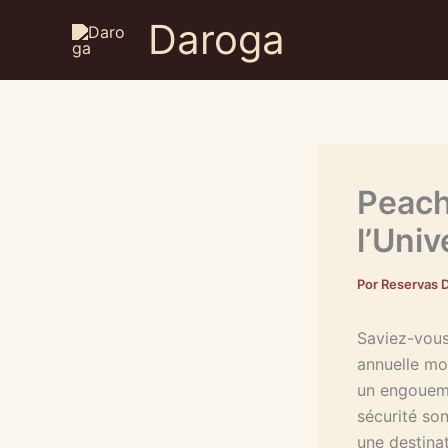
Ir
Daroga
al
contenido
Peach
l’Uni
Por
Reservas 
Saviez-vous
annuelle mo
un engoueme
sécurité so
une destina