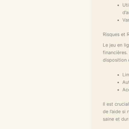
Uti
d’a
Var
Risques et 
Le jeu en l
financières
disposition 
Li
Au
Acc
Il est cruci
de l’aide si
saine et dur