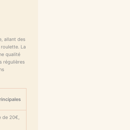
, allant des
roulette. La
e qualité
s régulières
ns
rincipales
e de 20€,