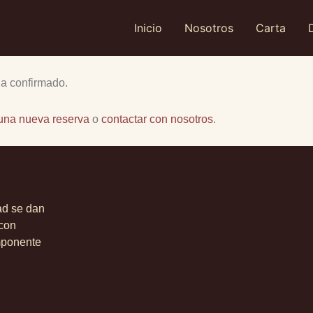
Inicio
Nosotros
Carta
ha confirmado.
una nueva reserva
o
contactar con nosotros
.
ad se dan
 con
imponente