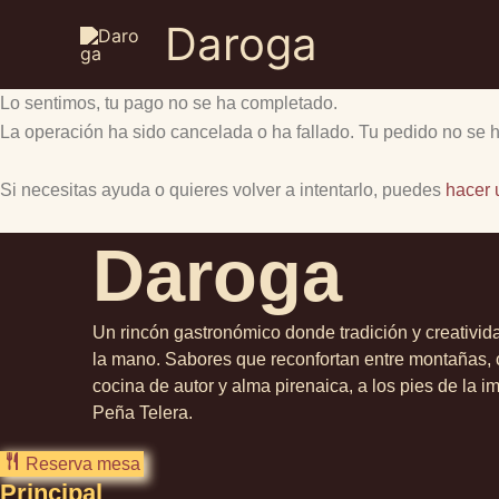
Ir
Daroga
al
contenido
Lo sentimos, tu pago no se ha completado.
La operación ha sido cancelada o ha fallado. Tu pedido no se 
Si necesitas ayuda o quieres volver a intentarlo, puedes
hacer 
Daroga
Un rincón gastronómico donde tradición y creativid
la mano. Sabores que reconfortan entre montañas,
cocina de autor y alma pirenaica, a los pies de la 
Peña Telera.
Reserva mesa
Principal