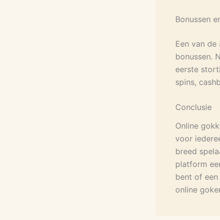
Bonussen en
Een van de 
bonussen. N
eerste stort
spins, cash
Conclusie
Online gokke
voor iedere
breed spela
platform ee
bent of een
online goke