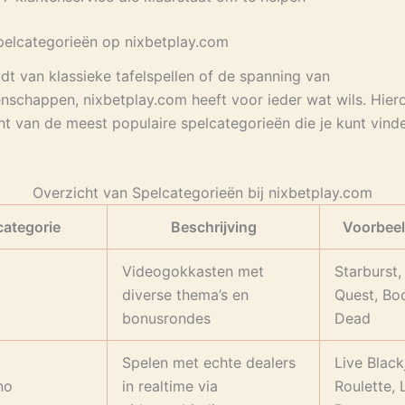
pelcategorieën op nixbetplay.com
udt van klassieke tafelspellen of de spanning van
schappen, nixbetplay.com heeft voor ieder wat wils. Hier
ht van de meest populaire spelcategorieën die je kunt vin
Overzicht van Spelcategorieën bij nixbetplay.com
categorie
Beschrijving
Voorbeel
Videogokkasten met
Starburst,
diverse thema’s en
Quest, Bo
bonusrondes
Dead
Spelen met echte dealers
Live Black
no
in realtime via
Roulette, 