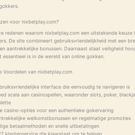
 gokkers.
zen voor nixbetplay.com?
loze redenen waarom nixbetplay.com een uitstekende keuze 
ers. De site combineert gebruiksvriendelijkheid met een b
 en aantrekkelijke bonussen. Daarnaast staat veiligheid hoog
 essentieel is in de wereld van online gokken.
te Voordelen van nixbetplay.com
ruiksvriendelijke interface die eenvoudig te navigeren is
eed scala aan casinospellen, waaronder slots, poker, blackj
lette
ve casino-opties voor een authentieke gokervaring
ntrekkelijke welkomstbonussen en regelmatige promoties
lige betaalmethoden en snelle uitbetalingen
/7 klantenservice die klaarstaat om te helpen