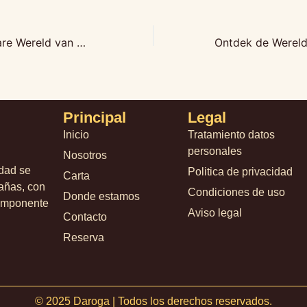
De Onvoorspelbare Wereld van Online Casino’s: Een Kritische Blik
Principal
Legal
Inicio
Tratamiento datos
personales
Nosotros
idad se
Politica de privacidad
Carta
añas, con
Condiciones de uso
Donde estamos
 imponente
Aviso legal
Contacto
Reserva
© 2025 Daroga | Todos los derechos reservados.