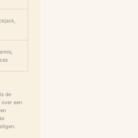
ckjack,
ennis,
ces
is de
t over een
 en
de
iligen.