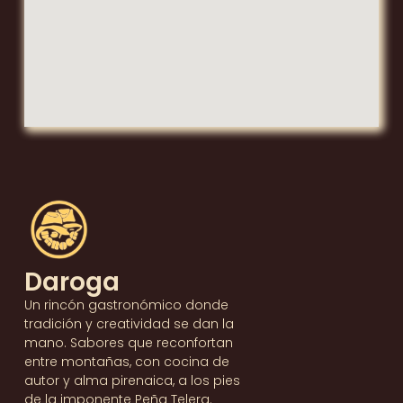
Daroga
Un rincón gastronómico donde
tradición y creatividad se dan la
mano. Sabores que reconfortan
entre montañas, con cocina de
autor y alma pirenaica, a los pies
de la imponente Peña Telera.