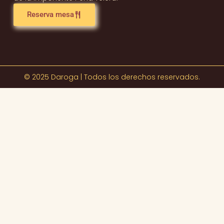
Reserva mesa
© 2025 Daroga | Todos los derechos reservados.