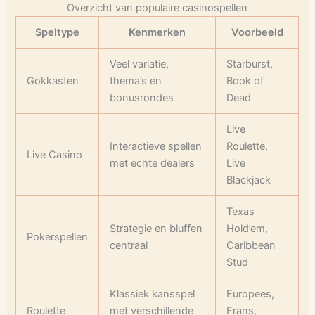
Overzicht van populaire casinospellen
Speltype
Kenmerken
Voorbeeld
Veel variatie,
Starburst,
Gokkasten
thema’s en
Book of
bonusrondes
Dead
Live
Interactieve spellen
Roulette,
Live Casino
met echte dealers
Live
Blackjack
Texas
Strategie en bluffen
Hold’em,
Pokerspellen
centraal
Caribbean
Stud
Klassiek kansspel
Europees,
Roulette
met verschillende
Frans,