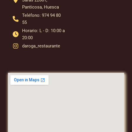
Saras 22661,
Panticosa, Huesca
Teléfono: 974 94 80
55
Horario: L - D: 10:00 a
20:00
daroga_restaurante