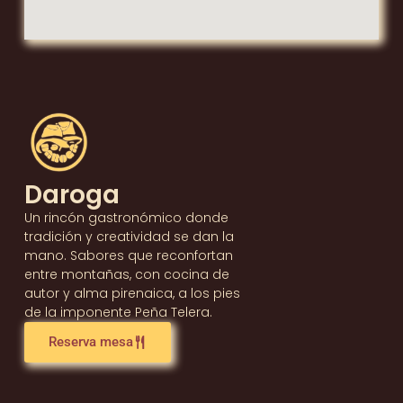
Daroga
Un rincón gastronómico donde
tradición y creatividad se dan la
mano. Sabores que reconfortan
entre montañas, con cocina de
autor y alma pirenaica, a los pies
de la imponente Peña Telera.
Reserva mesa