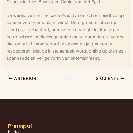
Conclusie: Kies Bewust en Geniet van het Spel
De wereld van online casino’s is dynamisch en biedt volop
kansen voor vermaak en winst. Door goed te letten op
licenties, spelaanbod, bonussen en veiligheid, kun je een
betrouwbare en plezierige gokervaring garanderen. Vergeet
niet om altijd verantwoord te spelen en je grenzen te
respecteren. Met de juiste aanpak wordt online gokken een
spannende en veilige vorm van entertainment.
ANTERIOR
SIGUIENTE
Principal
Inicio