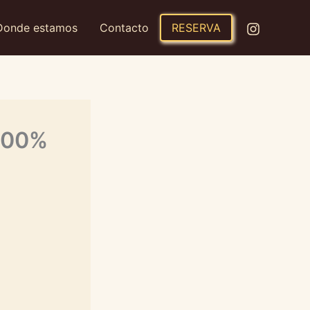
Donde estamos
Contacto
RESERVA
100%