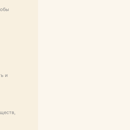
тобы
ть и
ществ,