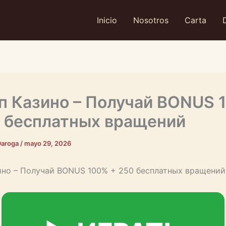
Inicio
Nosotros
Carta
п Казино – Получай BONUS 
0 бесплатных вращений
Daroga
/
mayo 29, 2026
ино – Получай BONUS 100% + 250 бесплатных вращений