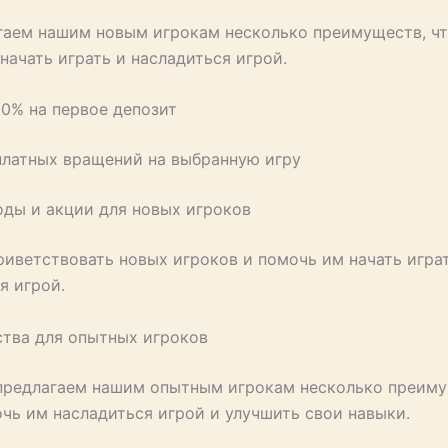
гаем нашим новым игрокам несколько преимуществ, ч
начать играть и насладиться игрой.
00% на первое депозит
платных вращений на выбранную игру
ды и акции для новых игроков
иветствовать новых игроков и помочь им начать игра
я игрой.
тва для опытных игроков
предлагаем нашим опытным игрокам несколько преиму
чь им насладиться игрой и улучшить свои навыки.