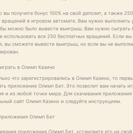
о вы получите бонус 100% на свой депозит, а также 250
 вращений в игровом автомате. Вам нужно выполнить 
обы можно было вывести выигрыш. Вам нужно сыграть 
же использовать все 250 бесплатных вращений. Если вы
я, вы сможете вывести выигрыш, но если вы не выполни
лирован.
 играть в Олимп Казино
лько что зарегистрировались в Олимп Казино, то пер
ать приложение Олимп Бет. Это позволит вам начать иг
я и из любой точки мира. Для скачивания приложения
ьный сайт Олимп Казино и следуйте инструкциям.
 приложения Олимп Бет
ивания приложения Олимп Бет, установите его на свой