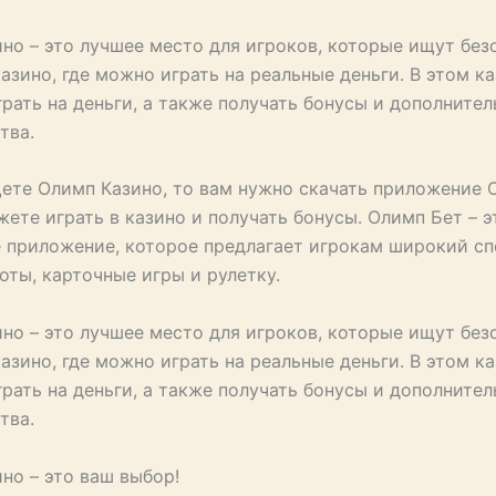
но – это лучшее место для игроков, которые ищут без
азино, где можно играть на реальные деньги. В этом к
рать на деньги, а также получать бонусы и дополните
тва.
ете Олимп Казино, то вам нужно скачать приложение 
жете играть в казино и получать бонусы. Олимп Бет – э
 приложение, которое предлагает игрокам широкий сп
оты, карточные игры и рулетку.
но – это лучшее место для игроков, которые ищут без
азино, где можно играть на реальные деньги. В этом к
рать на деньги, а также получать бонусы и дополните
тва.
но – это ваш выбор!