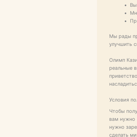
Вы
Мн
Пр
Мы рады пр
улучшить с
Олимп Каз
реальные в
приветство
насладитьс
Условия по
Чтобы полу
вам нужно 
нужно заре
сделать ми