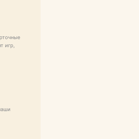
арточные
т игр,
наши