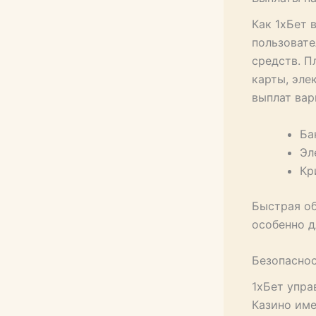
Как 1хБет 
пользовате
средств. П
карты, эле
выплат вар
Ба
Эл
Кр
Быстрая об
особенно д
Безопаснос
1хБет упра
Казино име