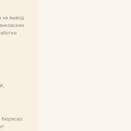
в на вывод
банковские
работки
й,
а Кюрасао.
ет