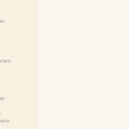
ы;
всего
ез
.
ного