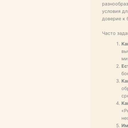
разнообра
условия дл
доверие к 
Часто зада
Ка
вы
ми
Ес
бо
Ка
об
ср
Ка
«Р
не
Им