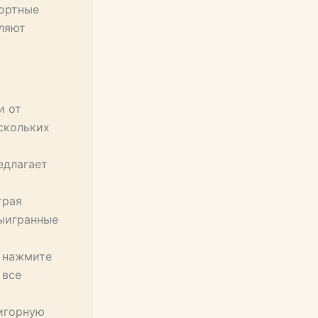
фортные
пляют
и от
скольких
едлагает
рая
выигранные
, нажмите
 все
 игорную