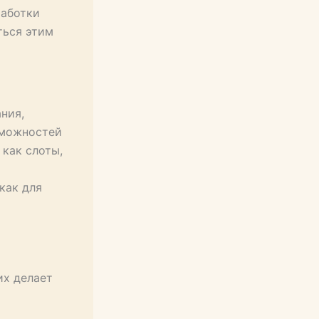
работки
ться этим
ния,
зможностей
 как слоты,
как для
их делает