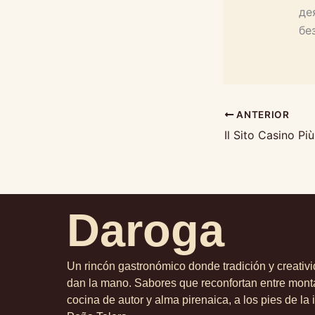
де
бе
ANTERIOR
Daroga
Un rincón gastronómico donde tradición y creativ
dan la mano. Sabores que reconfortan entre mont
cocina de autor y alma pirenaica, a los pies de la