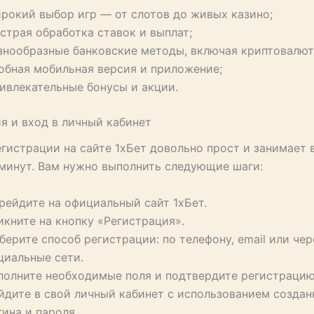
рокий выбор игр — от слотов до живых казино;
страя обработка ставок и выплат;
знообразные банковские методы, включая криптовалют
обная мобильная версия и приложение;
ивлекательные бонусы и акции.
я и вход в личный кабинет
гистрации на сайте 1хБет довольно прост и занимает 
минут. Вам нужно выполнить следующие шаги:
рейдите на официальный сайт 1хБет.
икните на кнопку «Регистрация».
берите способ регистрации: по телефону, email или чер
циальные сети.
полните необходимые поля и подтвердите регистрацию
йдите в свой личный кабинет с использованием создан
гина и пароля.