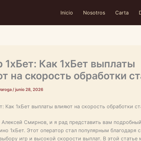
Inicio
Nosotros
Carta
 1хБет: Как 1хБет выплаты
т на скорость обработки с
Daroga
/
junio 28, 2026
т: Как 1хБет выплаты влияют на скорость обработки с
 Алексей Смирнов, и я рад представить вам подробны
ино 1хБет. Этот оператор стал популярным благодаря 
ыбору игр и высокой скорости выплат. В этой статье