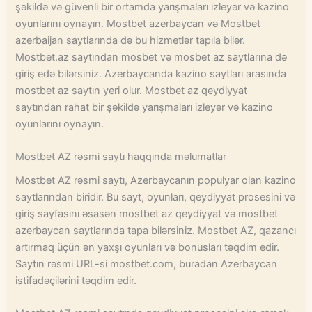
şəkildə və güvenli bir ortamda yarışmaları izleyər və kazino
oyunlarını oynayın. Mostbet azerbaycan və Mostbet
azerbaijan saytlarında də bu hizmetlər tapıla bilər.
Mostbet.az saytından mosbet və mosbet az saytlarına də
giriş edə bilərsiniz. Azerbaycanda kazino saytları arasında
mostbet az saytın yeri olur. Mostbet az qeydiyyat
saytından rahat bir şəkildə yarışmaları izleyər və kazino
oyunlarını oynayın.
Mostbet AZ rəsmi saytı haqqında məlumatlar
Mostbet AZ rəsmi saytı, Azerbaycanın populyar olan kazino
saytlarından biridir. Bu sayt, oyunları, qeydiyyat prosesini və
giriş sayfasını əsasən mostbet az qeydiyyat və mostbet
azerbaycan saytlarında tapa bilərsiniz. Mostbet AZ, qazancı
artırmaq üçün ən yaxşı oyunları və bonusları təqdim edir.
Saytın rəsmi URL-si mostbet.com, buradan Azerbaycan
istifadəçilərini təqdim edir.