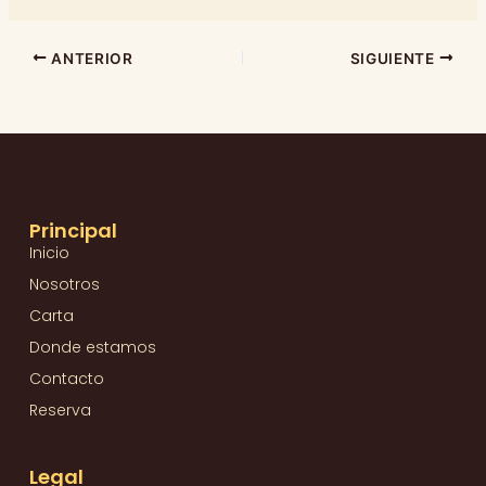
ANTERIOR
SIGUIENTE
Principal
Inicio
Nosotros
Carta
Donde estamos
Contacto
Reserva
Legal