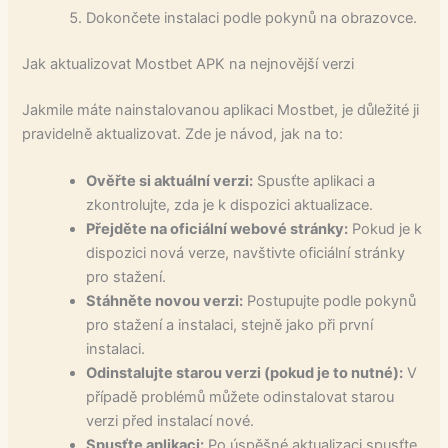
Dokončete instalaci podle pokynů na obrazovce.
Jak aktualizovat Mostbet APK na nejnovější verzi
Jakmile máte nainstalovanou aplikaci Mostbet, je důležité ji
pravidelně aktualizovat. Zde je návod, jak na to:
Ověřte si aktuální verzi:
Spusťte aplikaci a
zkontrolujte, zda je k dispozici aktualizace.
Přejděte na oficiální webové stránky:
Pokud je k
dispozici nová verze, navštivte oficiální stránky
pro stažení.
Stáhněte novou verzi:
Postupujte podle pokynů
pro stažení a instalaci, stejně jako při první
instalaci.
Odinstalujte starou verzi (pokud je to nutné):
V
případě problémů můžete odinstalovat starou
verzi před instalací nové.
Spusťte aplikaci:
Po úspěšné aktualizaci spusťte