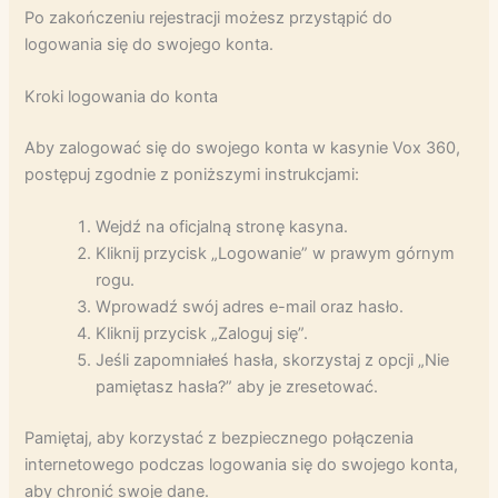
Po zakończeniu rejestracji możesz przystąpić do
logowania się do swojego konta.
Kroki logowania do konta
Aby zalogować się do swojego konta w kasynie Vox 360,
postępuj zgodnie z poniższymi instrukcjami:
Wejdź na oficjalną stronę kasyna.
Kliknij przycisk „Logowanie” w prawym górnym
rogu.
Wprowadź swój adres e-mail oraz hasło.
Kliknij przycisk „Zaloguj się”.
Jeśli zapomniałeś hasła, skorzystaj z opcji „Nie
pamiętasz hasła?” aby je zresetować.
Pamiętaj, aby korzystać z bezpiecznego połączenia
internetowego podczas logowania się do swojego konta,
aby chronić swoje dane.