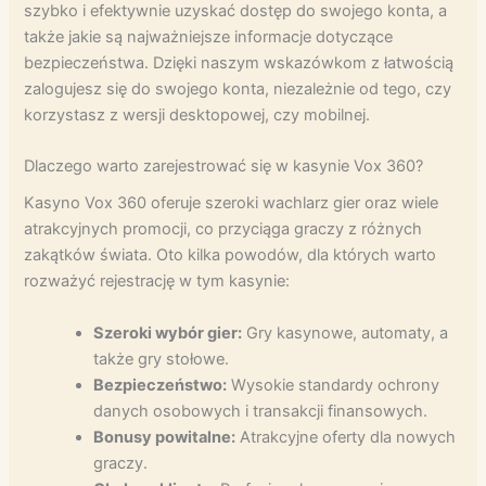
szybko i efektywnie uzyskać dostęp do swojego konta, a
także jakie są najważniejsze informacje dotyczące
bezpieczeństwa. Dzięki naszym wskazówkom z łatwością
zalogujesz się do swojego konta, niezależnie od tego, czy
korzystasz z wersji desktopowej, czy mobilnej.
Dlaczego warto zarejestrować się w kasynie Vox 360?
Kasyno Vox 360 oferuje szeroki wachlarz gier oraz wiele
atrakcyjnych promocji, co przyciąga graczy z różnych
zakątków świata. Oto kilka powodów, dla których warto
rozważyć rejestrację w tym kasynie:
Szeroki wybór gier:
Gry kasynowe, automaty, a
także gry stołowe.
Bezpieczeństwo:
Wysokie standardy ochrony
danych osobowych i transakcji finansowych.
Bonusy powitalne:
Atrakcyjne oferty dla nowych
graczy.