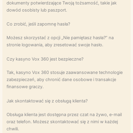
dokumenty potwierdzające Twoją tożsamość, takie jak
dowód osobisty lub paszport.
Co zrobić, jeśli zapomnę hasła?
Możesz skorzystać z opcji „Nie pamiętasz hasła?” na
stronie logowania, aby zresetować swoje hasło.
Czy kasyno Vox 360 jest bezpieczne?
Tak, kasyno Vox 360 stosuje zaawansowane technologie
zabezpieczeń, aby chronić dane osobowe i transakcje
finansowe graczy.
Jak skontaktować się z obsługą klienta?
Obsługa klienta jest dostępna przez czat na żywo, e-mail
oraz telefon. Możesz skontaktować się z nimi w każdej
chwili.