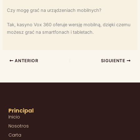
Czy mogę grać na urządzeniach mobilnych?
Tak, kasyno Vox 360 oferuje wersję mobilną, dzięki czemu
możesz grać na smartfonach i tabletach.
ANTERIOR
SIGUIENTE
Principal
Inicio
Nosotros
Carta