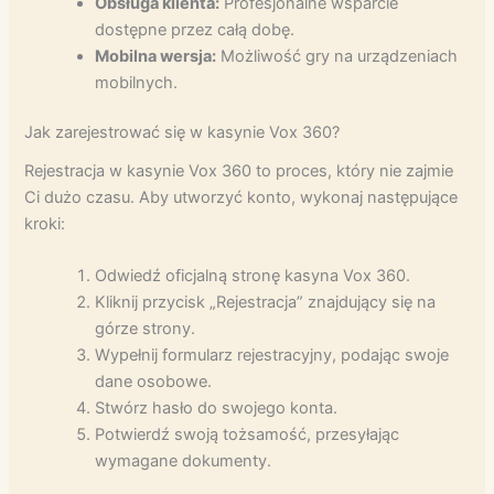
Obsługa klienta:
Profesjonalne wsparcie
dostępne przez całą dobę.
Mobilna wersja:
Możliwość gry na urządzeniach
mobilnych.
Jak zarejestrować się w kasynie Vox 360?
Rejestracja w kasynie Vox 360 to proces, który nie zajmie
Ci dużo czasu. Aby utworzyć konto, wykonaj następujące
kroki:
Odwiedź oficjalną stronę kasyna Vox 360.
Kliknij przycisk „Rejestracja” znajdujący się na
górze strony.
Wypełnij formularz rejestracyjny, podając swoje
dane osobowe.
Stwórz hasło do swojego konta.
Potwierdź swoją tożsamość, przesyłając
wymagane dokumenty.