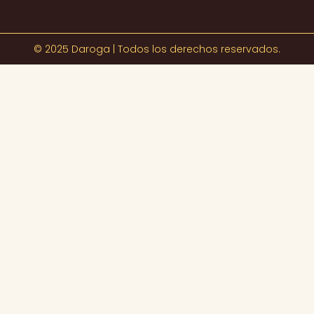
© 2025 Daroga | Todos los derechos reservados.