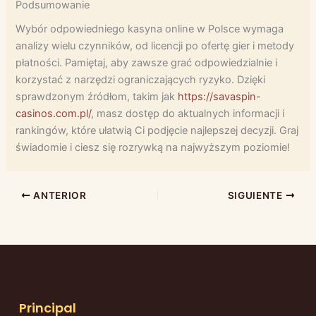
Podsumowanie
Wybór odpowiedniego kasyna online w Polsce wymaga
analizy wielu czynników, od licencji po ofertę gier i metody
płatności. Pamiętaj, aby zawsze grać odpowiedzialnie i
korzystać z narzędzi ograniczających ryzyko. Dzięki
sprawdzonym źródłom, takim jak
https://savaspin-
casinos.com.pl/
, masz dostęp do aktualnych informacji i
rankingów, które ułatwią Ci podjęcie najlepszej decyzji. Graj
świadomie i ciesz się rozrywką na najwyższym poziomie!
ANTERIOR
SIGUIENTE
Principal