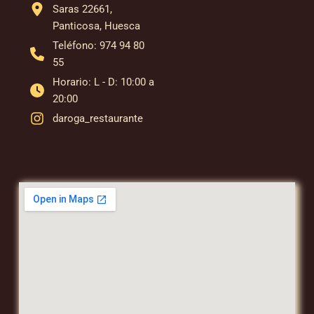
Saras 22661,
Panticosa, Huesca
Teléfono: 974 94 80
55
Horario: L - D: 10:00 a
20:00
daroga_restaurante