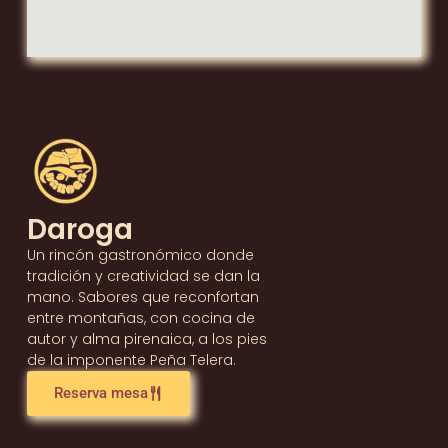
Daroga
Un rincón gastronómico donde
tradición y creatividad se dan la
mano. Sabores que reconfortan
entre montañas, con cocina de
autor y alma pirenaica, a los pies
de la imponente Peña Telera.
Reserva mesa