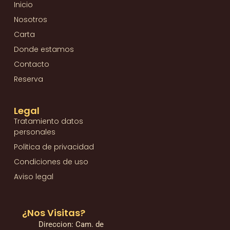
Inicio
Nosotros
Carta
Donde estamos
Contacto
Reserva
Legal
Tratamiento datos
personales
Politica de privacidad
Condiciones de uso
Aviso legal
¿Nos Visitas?
Direccion: Cam. de