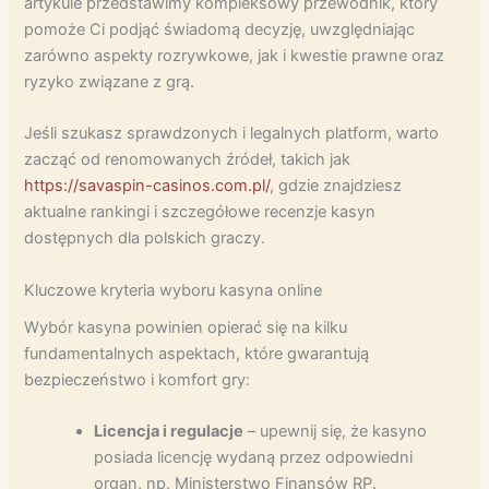
artykule przedstawimy kompleksowy przewodnik, który
pomoże Ci podjąć świadomą decyzję, uwzględniając
zarówno aspekty rozrywkowe, jak i kwestie prawne oraz
ryzyko związane z grą.
Jeśli szukasz sprawdzonych i legalnych platform, warto
zacząć od renomowanych źródeł, takich jak
https://savaspin-casinos.com.pl/
, gdzie znajdziesz
aktualne rankingi i szczegółowe recenzje kasyn
dostępnych dla polskich graczy.
Kluczowe kryteria wyboru kasyna online
Wybór kasyna powinien opierać się na kilku
fundamentalnych aspektach, które gwarantują
bezpieczeństwo i komfort gry:
Licencja i regulacje
– upewnij się, że kasyno
posiada licencję wydaną przez odpowiedni
organ, np. Ministerstwo Finansów RP.