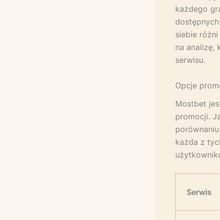
każdego gra
dostępnych 
siebie różn
na analizę,
serwisu.
Opcje prom
Mostbet jes
promocji. J
porównaniu 
każda z tyc
użytkownik
Serwis