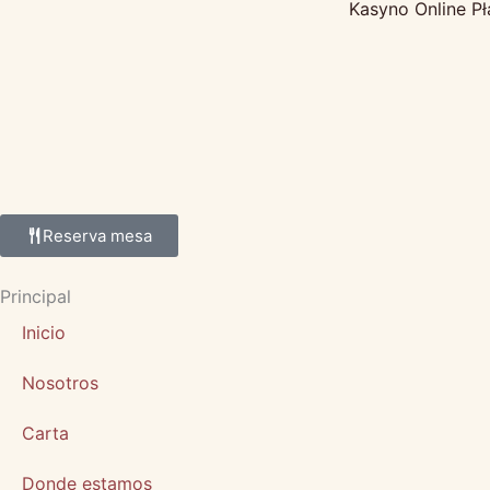
Reserva mesa
Principal
Inicio
Nosotros
Carta
Donde estamos