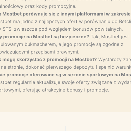
jalnościowy oraz kody promocyjne.
k Mostbet porównuje się z innymi platformami w zakres
stbet ma jedne z najlepszych ofert w porównaniu do Betcli
y STS, zwłaszcza pod względem bonusów powitalnych.
y promocje na Mostbet są bezpieczne?
Tak, Mostbet jest
gulowanym bukmacherem, a jego promocje są zgodne z
owiązującymi przepisami prawnymi.
k mogę skorzystać z promocji na Mostbet?
Wystarczy zar
ę na stronie, dokonać pierwszego depozytu i spełnić warunk
kie promocje oferowane są w sezonie sportowym na Mos
stbet regularnie aktualizuje swoje oferty związane z wyda
ortowymi, oferując atrakcyjne bonusy i promocje.