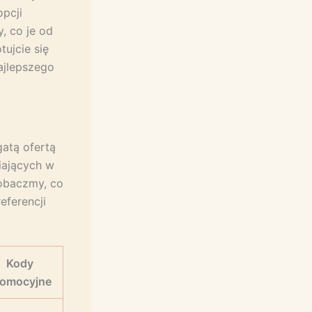
pcji
, co je od
tujcie się
ajlepszego
atą ofertą
iających w
Zobaczmy, co
eferencji
Kody
romocyjne