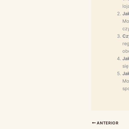
lo
Ja
Mo
cz
Cz
re
ob
Ja
si
Ja
Mo
sp
ANTERIOR