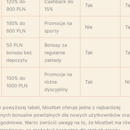
120% do
Cashback do
Tak
T
900 PLN
15%
100% do
Promocje na
Nie
T
600 PLN
sporty
50 PLN
Bonusy za
bonusu bez
regularne
Tak
T
depozytu
zakłady
Promocje na
100% do
różne
Tak
Ni
1000 PLN
dyscypliny
 powyższej tabeli, Mostbet oferuje jedne z najbardziej
jnych bonusów powitalnych dla nowych użytkowników oraz
ygodniowe. Warto zwrócić uwagę na to, że Mostbet ma ró