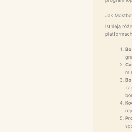
program loj
Jak Mostbet
Istnieją ró
platformach
Bo
gr
Ca
mi
Bo
za
bo
Ko
re
Pr
sp