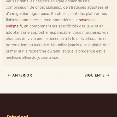
Réussir dans les casinos en ligne demande une
combinaison de choix judicieux, de stratégies adaptées et
d’une gestion rigoureuse. En choisissant des plateformes
fiables comme celles recommandées sur
savaspin-
enligne.fr
, en comprenant les spécificités des jeux et en
adoptant une approche responsable, vous maximisez vos
chances de vivre une expérience à la fois divertissante et
potentiellement lucrative. N’oubliez jamais que le plaisir doit
primer sur la recherche du gain, et que la prudence est la
meilleure alliée du joueur avisé.
ANTERIOR
SIGUIENTE
Principal