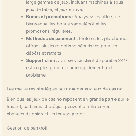
large gamme de jeux, incluant machines à sous,
jeux de table, et jeux en live.
Bonus et promotions :
Analysez les offres de
bienvenue, les bonus sans dépôt et les
promotions régulières.
Méthodes de paiement :
Préférez les plateformes
offrant plusieurs options sécurisées pour les
dépôts et retraits.
Support client :
Un service client disponible 24/7
est un plus pour résoudre rapidement tout
problème.
Les meilleures stratégies pour gagner aux jeux de casino
Bien que les jeux de casino reposent en grande partie sur le
hasard, certaines stratégies peuvent améliorer vos
chances de gains et limiter vos pertes.
Gestion de bankroll