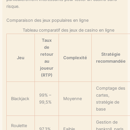
risque.
Comparaison des jeux populaires en ligne
Tableau comparatif des jeux de casino en ligne
Taux
de
retour
Stratégie
Jeu
Complexité
au
recommandée
joueur
(RTP)
Comptage des
99% –
cartes,
Blackjack
Moyenne
99,5%
stratégie de
base
Gestion de
Roulette
97,3%
Faible
bankroll, paris