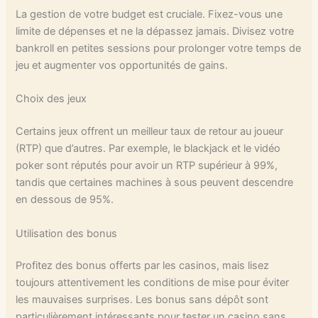
La gestion de votre budget est cruciale. Fixez-vous une
limite de dépenses et ne la dépassez jamais. Divisez votre
bankroll en petites sessions pour prolonger votre temps de
jeu et augmenter vos opportunités de gains.
Choix des jeux
Certains jeux offrent un meilleur taux de retour au joueur
(RTP) que d’autres. Par exemple, le blackjack et le vidéo
poker sont réputés pour avoir un RTP supérieur à 99%,
tandis que certaines machines à sous peuvent descendre
en dessous de 95%.
Utilisation des bonus
Profitez des bonus offerts par les casinos, mais lisez
toujours attentivement les conditions de mise pour éviter
les mauvaises surprises. Les bonus sans dépôt sont
particulièrement intéressants pour tester un casino sans