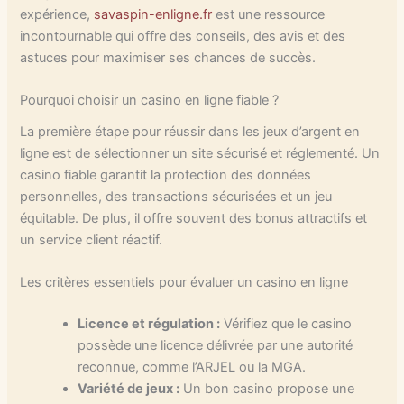
expérience,
savaspin-enligne.fr
est une ressource
incontournable qui offre des conseils, des avis et des
astuces pour maximiser ses chances de succès.
Pourquoi choisir un casino en ligne fiable ?
La première étape pour réussir dans les jeux d’argent en
ligne est de sélectionner un site sécurisé et réglementé. Un
casino fiable garantit la protection des données
personnelles, des transactions sécurisées et un jeu
équitable. De plus, il offre souvent des bonus attractifs et
un service client réactif.
Les critères essentiels pour évaluer un casino en ligne
Licence et régulation :
Vérifiez que le casino
possède une licence délivrée par une autorité
reconnue, comme l’ARJEL ou la MGA.
Variété de jeux :
Un bon casino propose une