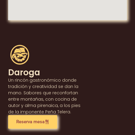
Daroga
Un rincón gastronómico donde
tradición y creatividad se dan la
mano. Sabores que reconfortan
entre montañas, con cocina de
autor y alma pirenaica, a los pies
de la imponente Peña Telera.
Reserva mesa