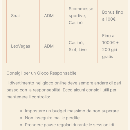
Scommesse
Bonus fino
Snai
ADM
sportive,
a 100€
Casinò
Fino a
Casinò,
1000€ +
LeoVegas
ADM
Slot, Live
200 giri
gratis
Consigli per un Gioco Responsabile
Il divertimento nel gioco online deve sempre andare di pari
passo con la responsabilità. Ecco alcuni consigli utili per
mantenere il controllo:
Impostare un budget massimo da non superare
Non inseguire mai le perdite
Prendere pause regolari durante le sessioni di