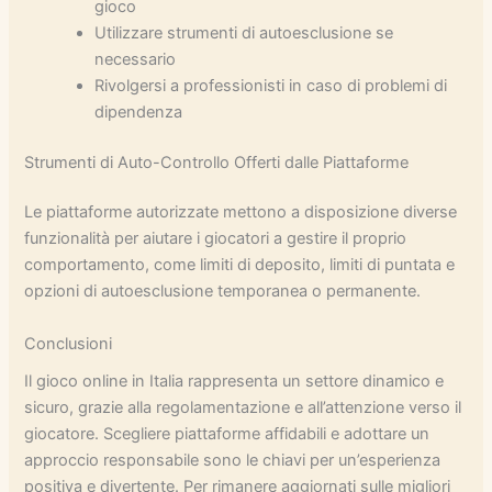
gioco
Utilizzare strumenti di autoesclusione se
necessario
Rivolgersi a professionisti in caso di problemi di
dipendenza
Strumenti di Auto-Controllo Offerti dalle Piattaforme
Le piattaforme autorizzate mettono a disposizione diverse
funzionalità per aiutare i giocatori a gestire il proprio
comportamento, come limiti di deposito, limiti di puntata e
opzioni di autoesclusione temporanea o permanente.
Conclusioni
Il gioco online in Italia rappresenta un settore dinamico e
sicuro, grazie alla regolamentazione e all’attenzione verso il
giocatore. Scegliere piattaforme affidabili e adottare un
approccio responsabile sono le chiavi per un’esperienza
positiva e divertente. Per rimanere aggiornati sulle migliori