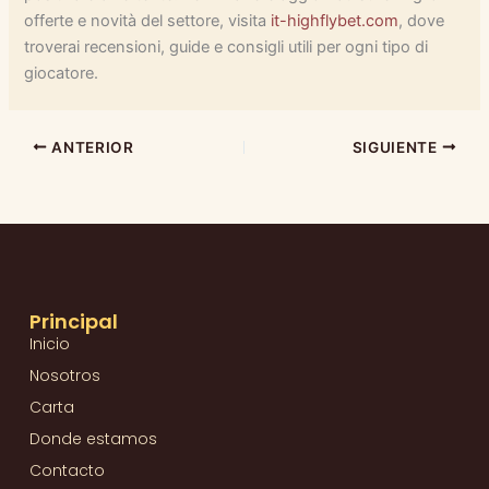
offerte e novità del settore, visita
it-highflybet.com
, dove
troverai recensioni, guide e consigli utili per ogni tipo di
giocatore.
ANTERIOR
SIGUIENTE
Principal
Inicio
Nosotros
Carta
Donde estamos
Contacto