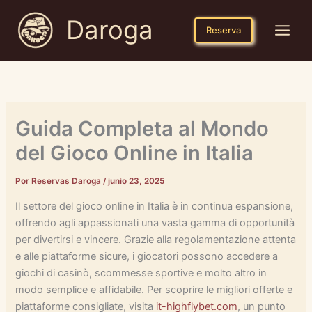
Ir
Daroga
al
Reserva
contenido
Guida Completa al Mondo
del Gioco Online in Italia
Por
Reservas Daroga
/
junio 23, 2025
Il settore del gioco online in Italia è in continua espansione,
offrendo agli appassionati una vasta gamma di opportunità
per divertirsi e vincere. Grazie alla regolamentazione attenta
e alle piattaforme sicure, i giocatori possono accedere a
giochi di casinò, scommesse sportive e molto altro in
modo semplice e affidabile. Per scoprire le migliori offerte e
piattaforme consigliate, visita
it-highflybet.com
, un punto