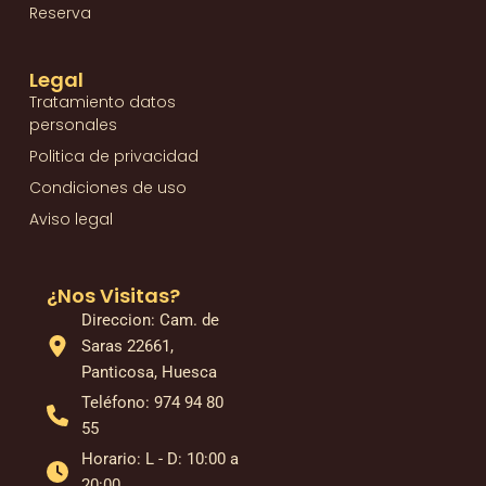
Reserva
Legal
Tratamiento datos
personales
Politica de privacidad
Condiciones de uso
Aviso legal
¿Nos Visitas?
Direccion: Cam. de
Saras 22661,
Panticosa, Huesca
Teléfono: 974 94 80
55
Horario: L - D: 10:00 a
20:00