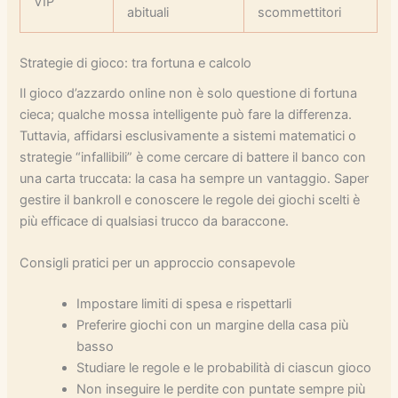
VIP
abituali
scommettitori
Strategie di gioco: tra fortuna e calcolo
Il gioco d’azzardo online non è solo questione di fortuna
cieca; qualche mossa intelligente può fare la differenza.
Tuttavia, affidarsi esclusivamente a sistemi matematici o
strategie “infallibili” è come cercare di battere il banco con
una carta truccata: la casa ha sempre un vantaggio. Saper
gestire il bankroll e conoscere le regole dei giochi scelti è
più efficace di qualsiasi trucco da baraccone.
Consigli pratici per un approccio consapevole
Impostare limiti di spesa e rispettarli
Preferire giochi con un margine della casa più
basso
Studiare le regole e le probabilità di ciascun gioco
Non inseguire le perdite con puntate sempre più