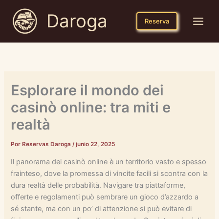
Ir
Daroga
al
Reserva
contenido
Esplorare il mondo dei
casinò online: tra miti e
realtà
Por
Reservas Daroga
/
junio 22, 2025
Il panorama dei casinò online è un territorio vasto e spesso
frainteso, dove la promessa di vincite facili si scontra con la
dura realtà delle probabilità. Navigare tra piattaforme,
offerte e regolamenti può sembrare un gioco d’azzardo a
sé stante, ma con un po’ di attenzione si può evitare di