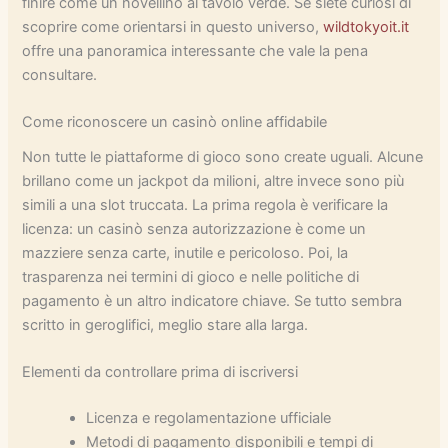
finire come un novellino al tavolo verde. Se siete curiosi di
scoprire come orientarsi in questo universo,
wildtokyoit.it
offre una panoramica interessante che vale la pena
consultare.
Come riconoscere un casinò online affidabile
Non tutte le piattaforme di gioco sono create uguali. Alcune
brillano come un jackpot da milioni, altre invece sono più
simili a una slot truccata. La prima regola è verificare la
licenza: un casinò senza autorizzazione è come un
mazziere senza carte, inutile e pericoloso. Poi, la
trasparenza nei termini di gioco e nelle politiche di
pagamento è un altro indicatore chiave. Se tutto sembra
scritto in geroglifici, meglio stare alla larga.
Elementi da controllare prima di iscriversi
Licenza e regolamentazione ufficiale
Metodi di pagamento disponibili e tempi di