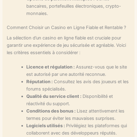
bancaires, portefeuilles électroniques, crypto-
monnaies.
Comment Choisir un Casino en Ligne Fiable et Rentable ?
La sélection d’un casino en ligne fiable est cruciale pour
garantir une expérience de jeu sécurisée et agréable. Voici
les critères essentiels à considérer :
Licence et régulation :
Assurez-vous que le site
est autorisé par une autorité reconnue.
Réputation :
Consultez les avis des joueurs et les
forums spécialisés.
Qualité du service client :
Disponibilité et
réactivité du support.
Conditions des bonus :
Lisez attentivement les
termes pour éviter les mauvaises surprises.
Logiciels utilisés :
Privilégiez les plateformes qui
collaborent avec des développeurs réputés.