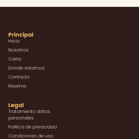
Principal
Inicio
Nosotros
Carta
Donde estamos
Contacto
Reserva
Legal
Tratamiento datos
personales
Politica de privacidad
Condiciones de uso