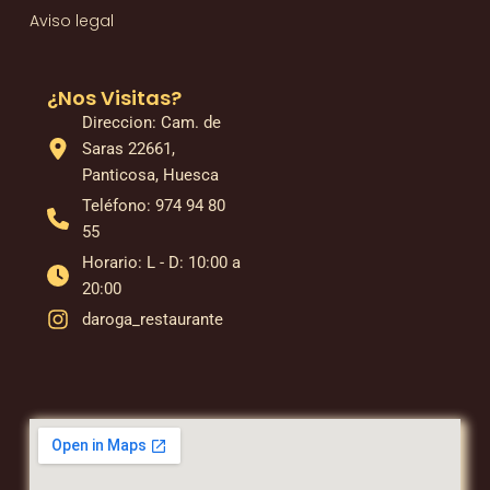
Aviso legal
¿Nos Visitas?
Direccion: Cam. de
Saras 22661,
Panticosa, Huesca
Teléfono: 974 94 80
55
Horario: L - D: 10:00 a
20:00
daroga_restaurante