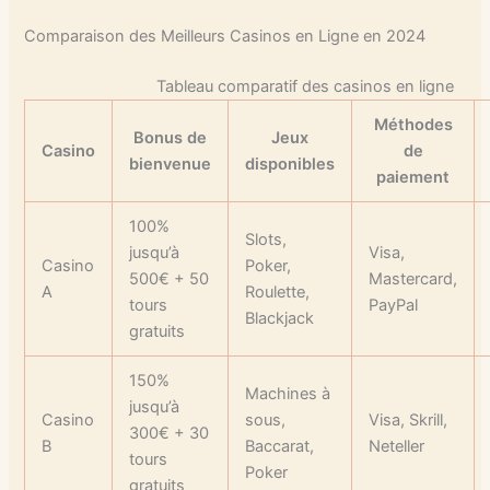
Comparaison des Meilleurs Casinos en Ligne en 2024
Tableau comparatif des casinos en ligne
Méthodes
Bonus de
Jeux
Casino
de
bienvenue
disponibles
paiement
100%
Slots,
jusqu’à
Visa,
Casino
Poker,
500€ + 50
Mastercard,
A
Roulette,
tours
PayPal
Blackjack
gratuits
150%
Machines à
jusqu’à
Casino
sous,
Visa, Skrill,
300€ + 30
B
Baccarat,
Neteller
tours
Poker
gratuits