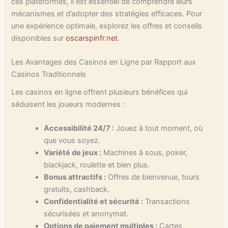
ces plateformes, il est essentiel de comprendre leurs
mécanismes et d’adopter des stratégies efficaces. Pour
une expérience optimale, explorez les offres et conseils
disponibles sur
oscarspinfr.net
.
Les Avantages des Casinos en Ligne par Rapport aux
Casinos Traditionnels
Les casinos en ligne offrent plusieurs bénéfices qui
séduisent les joueurs modernes :
Accessibilité 24/7 :
Jouez à tout moment, où
que vous soyez.
Variété de jeux :
Machines à sous, poker,
blackjack, roulette et bien plus.
Bonus attractifs :
Offres de bienvenue, tours
gratuits, cashback.
Confidentialité et sécurité :
Transactions
sécurisées et anonymat.
Options de paiement multiples :
Cartes