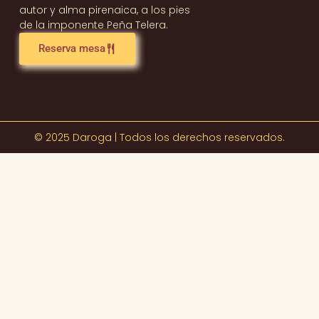
autor y alma pirenaica, a los pies
de la imponente Peña Telera.
Reserva mesa
© 2025 Daroga | Todos los derechos reservados.