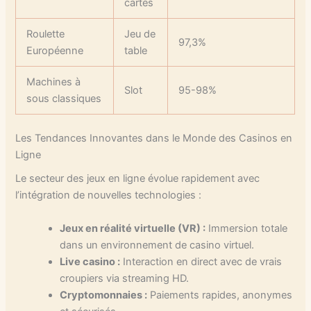
cartes
Roulette
Jeu de
97,3%
Européenne
table
Machines à
Slot
95-98%
sous classiques
Les Tendances Innovantes dans le Monde des Casinos en
Ligne
Le secteur des jeux en ligne évolue rapidement avec
l’intégration de nouvelles technologies :
Jeux en réalité virtuelle (VR) :
Immersion totale
dans un environnement de casino virtuel.
Live casino :
Interaction en direct avec de vrais
croupiers via streaming HD.
Cryptomonnaies :
Paiements rapides, anonymes