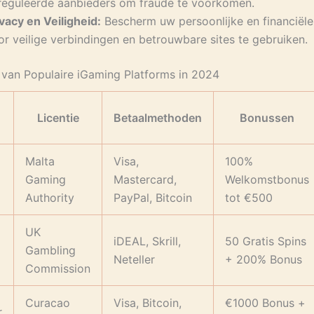
reguleerde aanbieders om fraude te voorkomen.
vacy en Veiligheid:
Bescherm uw persoonlijke en financiël
or veilige verbindingen en betrouwbare sites te gebruiken.
g van Populaire iGaming Platforms in 2024
Licentie
Betaalmethoden
Bonussen
Malta
Visa,
100%
Gaming
Mastercard,
Welkomstbonus
Authority
PayPal, Bitcoin
tot €500
UK
iDEAL, Skrill,
50 Gratis Spins
Gambling
Neteller
+ 200% Bonus
Commission
Curacao
Visa, Bitcoin,
€1000 Bonus +
r