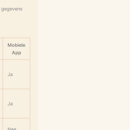
e gegevens
Mobiele
App
Ja
Ja
Nee