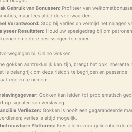
 dit budget.
ak Gebruik van Bonussen:
Profiteer van welkomstbonusse
omoties, maar lees altijd de voorwaarden.
eel Verantwoord:
Stop bij verlies en vermijd het najagen v
alyseer Resultaten:
Houd uw speelgedrag bij om patronen
rkennen en betere beslissingen te nemen.
 Overwegingen bij Online Gokken
e gokken aantrekkelijk kan zijn, brengt het ook inherente r
t is belangrijk om deze risico’s te begrijpen en passende
aatregelen te nemen:
rslavingsgevaar:
Gokken kan leiden tot problematisch ged
rt op signalen van verslaving.
nanciële Verliezen:
Gokken is nooit een gegarandeerde man
verdienen; verlies is altijd mogelijk.
betrouwbare Platforms:
Kies alleen voor gelicentieerde e