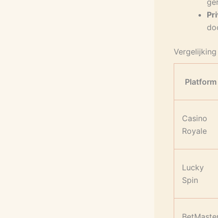
ge
Pri
do
Vergelijkin
Platform
Casino
Royale
Lucky
Spin
BetMaste