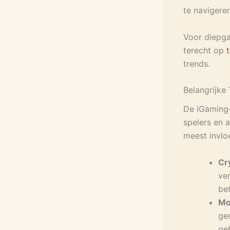
te navigere
Voor diepga
terecht op
trends.
Belangrijke
De iGaming-
spelers en 
meest invlo
Cr
ve
be
Mo
ge
ge