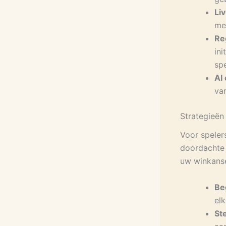
Li
me
Re
in
spe
AI
va
Strategieën
Voor speler
doordachte 
uw winkanse
Be
elk
St