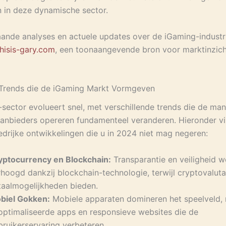
n in deze dynamische sector.
ande analyses en actuele updates over de iGaming-industr
thisis-gary.com
, een toonaangevende bron voor marktinzic
 Trends die de iGaming Markt Vormgeven
sector evolueert snel, met verschillende trends die de ma
aanbieders opereren fundamenteel veranderen. Hieronder vi
edrijke ontwikkelingen die u in 2024 niet mag negeren:
yptocurrency en Blockchain:
Transparantie en veiligheid 
rhoogd dankzij blockchain-technologie, terwijl cryptovalut
taalmogelijkheden bieden.
biel Gokken:
Mobiele apparaten domineren het speelveld,
optimaliseerde apps en responsieve websites die de
bruikerservaring verbeteren.