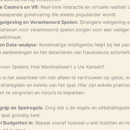
ve Casino’s en VR:
Real-time interactie en virtuele realiteit
eslepende gokervaring die steeds populairder wordt.
gelgeving en Verantwoord Spelen:
Strengere wetgeving e
itiatieven voor verantwoord spelen zorgen voor een veiliger
elklimaat.
 en Data-analyse:
Kunstmatige intelligentie helpt bij het pe
n aanbiedingen en het detecteren van frauduleuze activiteit
 voor Spelers: Hoe Maximaliseert u Uw Kansen?
s is het essentieel om niet alleen te vertrouwen op geluk, 
strategieën en kennis van het spel. Hier zijn enkele praktis
n te vergroten en risico’s te beperken:
grijp de Spelregels:
Zorg dat u de regels en uitbetalingsst
 spel grondig kent.
el Budgetten in:
Bepaal vooraf hoeveel u wilt inzetten en ho