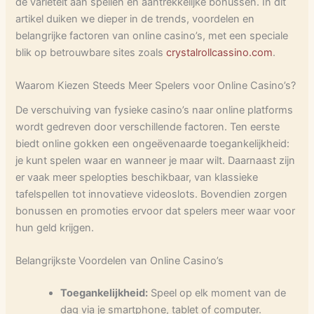
de variëteit aan spellen en aantrekkelijke bonussen. In dit
artikel duiken we dieper in de trends, voordelen en
belangrijke factoren van online casino’s, met een speciale
blik op betrouwbare sites zoals
crystalrollcassino.com
.
Waarom Kiezen Steeds Meer Spelers voor Online Casino’s?
De verschuiving van fysieke casino’s naar online platforms
wordt gedreven door verschillende factoren. Ten eerste
biedt online gokken een ongeëvenaarde toegankelijkheid:
je kunt spelen waar en wanneer je maar wilt. Daarnaast zijn
er vaak meer spelopties beschikbaar, van klassieke
tafelspellen tot innovatieve videoslots. Bovendien zorgen
bonussen en promoties ervoor dat spelers meer waar voor
hun geld krijgen.
Belangrijkste Voordelen van Online Casino’s
Toegankelijkheid:
Speel op elk moment van de
dag via je smartphone, tablet of computer.