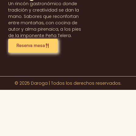
Un rincón gastronómico donde
tradición y creatividad se dan la
mano. Sabores que reconfortan
entre montañas, con cocina de
autor y alma pirenaica, a los pies
de la imponente Peña Telera.
Reserva mesa
© 2025 Daroga | Todos los derechos reservados.