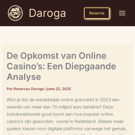
Ir
Daroga
al
Reserva
contenido
De Opkomst van Online
Casino’s: Een Diepgaande
Analyse
Por
Reservas Daroga
/
junio 22, 2025
Wist je dat de wereldwijde online gokmarkt in 2023 een
waarde van meer dan 70 miljard euro bereikte? Deze
indrukwekkende groei toont aan hoe populair online
casino’s zijn geworden, vooral in Nederland. Steeds meer
spelers kiezen voor digitale platforms vanwege het gemak,