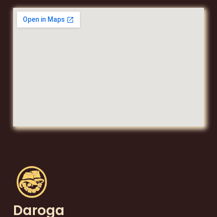
Daroga