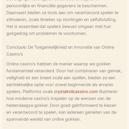
persoonlijke en financiële gegevens te beschermen.
Daarnaast bieden ze tools aan om verantwoord spelen te
stimuleren, zoals limieten op stortingen en zelfuitsluiting.
Het is essentieel dat spelers bewust omgaan met hun
gokgedrag om problemen te voorkomen.
Conclusie: De Toegankelijkheid en Innovatie van Online
Casino’s
Online casino’s hebben de manier waarop we gokken
fundamenteel veranderd. Door het combineren van gemak,
veiligheid en een breed scala aan spellen, bieden ze een
aantrekkelijke optie voor zowel beginnende als ervaren
spelers. Platforms zoals
crystalrollcassino.com
illustreren
hoe moderne casino’s inspelen op de wensen van de
hedendaagse gokker. Door goed geïnformeerd te kiezen
en verantwoord te spelen, kan iedereen genieten van de
spannende wereld van online gokken.