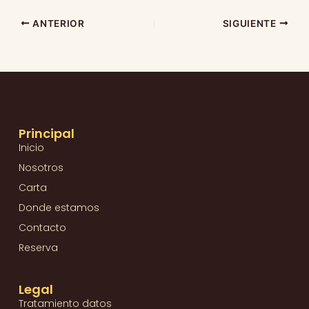
ANTERIOR
SIGUIENTE
Principal
Inicio
Nosotros
Carta
Donde estamos
Contacto
Reserva
Legal
Tratamiento datos