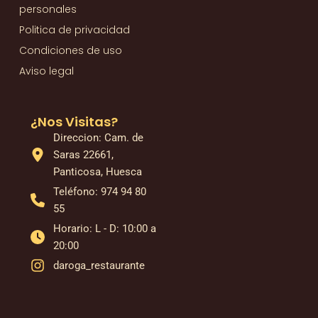
personales
Politica de privacidad
Condiciones de uso
Aviso legal
¿Nos Visitas?
Direccion: Cam. de
Saras 22661,
Panticosa, Huesca
Teléfono: 974 94 80
55
Horario: L - D: 10:00 a
20:00
daroga_restaurante