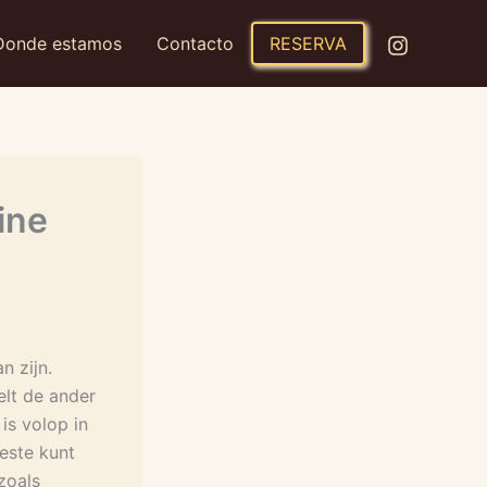
Donde estamos
Contacto
RESERVA
ine
n zijn.
oelt de ander
is volop in
beste kunt
 zoals