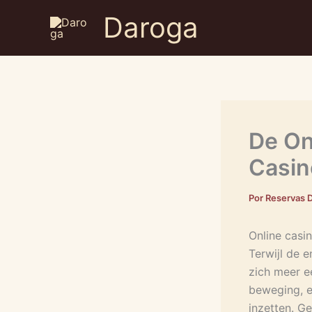
Ir
Daroga
al
contenido
De On
Casin
Por
Reservas 
Online casin
Terwijl de e
zich meer e
beweging, en
inzetten. Ge