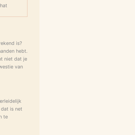
chat
rekend is?
handen hebt.
 niet dat je
westie van
rleidelijk
dat is net
n te