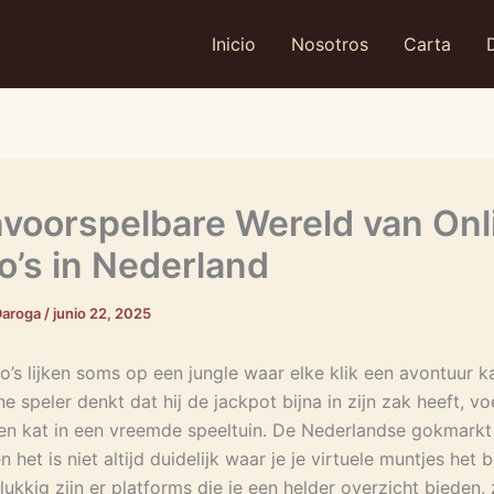
Inicio
Nosotros
Carta
voorspelbare Wereld van Onl
o’s in Nederland
Daroga
/
junio 22, 2025
o’s lijken soms op een jungle waar elke klik een avontuur ka
ne speler denkt dat hij de jackpot bijna in zijn zak heeft, v
en kat in een vreemde speeltuin. De Nederlandse gokmarkt 
 het is niet altijd duidelijk waar je je virtuele muntjes het 
lukkig zijn er platforms die je een helder overzicht bieden,