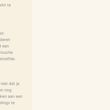
rkt te
en
nderen
d een
 louche
etzelfde.
niet dat je
en nog
nken aan een
elings te