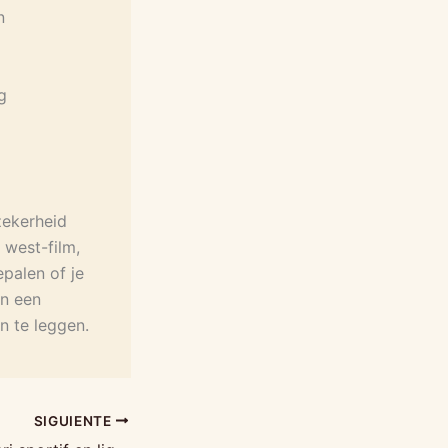
n
g
zekerheid
 west-film,
palen of je
en een
n te leggen.
SIGUIENTE