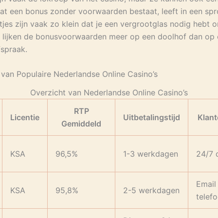
at een bonus zonder voorwaarden bestaat, leeft in een spr
rtjes zijn vaak zo klein dat je een vergrootglas nodig hebt 
 lijken de bonusvoorwaarden meer op een doolhof dan op
fspraak.
g van Populaire Nederlandse Online Casino’s
Overzicht van Nederlandse Online Casino’s
RTP
Licentie
Uitbetalingstijd
Klant
Gemiddeld
KSA
96,5%
1-3 werkdagen
24/7 
Email
KSA
95,8%
2-5 werkdagen
telef