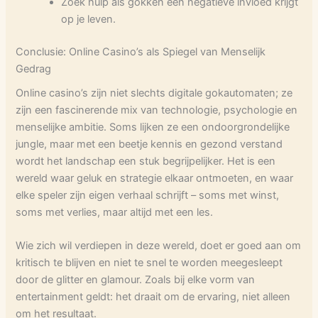
Zoek hulp als gokken een negatieve invloed krijgt
op je leven.
Conclusie: Online Casino’s als Spiegel van Menselijk
Gedrag
Online casino’s zijn niet slechts digitale gokautomaten; ze
zijn een fascinerende mix van technologie, psychologie en
menselijke ambitie. Soms lijken ze een ondoorgrondelijke
jungle, maar met een beetje kennis en gezond verstand
wordt het landschap een stuk begrijpelijker. Het is een
wereld waar geluk en strategie elkaar ontmoeten, en waar
elke speler zijn eigen verhaal schrijft – soms met winst,
soms met verlies, maar altijd met een les.
Wie zich wil verdiepen in deze wereld, doet er goed aan om
kritisch te blijven en niet te snel te worden meegesleept
door de glitter en glamour. Zoals bij elke vorm van
entertainment geldt: het draait om de ervaring, niet alleen
om het resultaat.