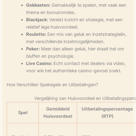
Gokkasten:
Gemakkelijk te spelen, met vaak een
thema en bonusrondes.
Blackjack:
Vereist inzicht en strategie, met een
relatief lage huisvoordeel.
Roulette:
Een mix van geluk en inzetstrategieën,
met verschillende inzetmogelijkheden.
Poker:
Meer dan alleen geluk, hier draait het om
bluffen en psychologie.
Live Casino:
Echt contact met dealers via video,
voor wie het authentieke casino-gevoel zoekt.
Hoe Verschillen Spelregels en Uitbetalingen?
Vergelijking van Huisvoordeel en Uitbetalingsper
Gemiddeld
Uitbetalingspercentage
Spel
Huisvoordeel
(RTP)