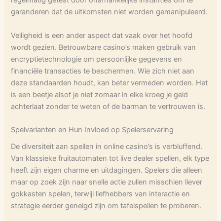
regelmatig getest door onafhankelijke instanties om te
garanderen dat de uitkomsten niet worden gemanipuleerd.
Veiligheid is een ander aspect dat vaak over het hoofd
wordt gezien. Betrouwbare casino’s maken gebruik van
encryptietechnologie om persoonlijke gegevens en
financiële transacties te beschermen. Wie zich niet aan
deze standaarden houdt, kan beter vermeden worden. Het
is een beetje alsof je niet zomaar in elke kroeg je geld
achterlaat zonder te weten of de barman te vertrouwen is.
Spelvarianten en Hun Invloed op Spelerservaring
De diversiteit aan spellen in online casino’s is verbluffend.
Van klassieke fruitautomaten tot live dealer spellen, elk type
heeft zijn eigen charme en uitdagingen. Spelers die alleen
maar op zoek zijn naar snelle actie zullen misschien liever
gokkasten spelen, terwijl liefhebbers van interactie en
strategie eerder geneigd zijn om tafelspellen te proberen.