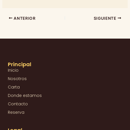
ANTERIOR
SIGUIENTE
Principal
Inicio
Nosotros
Carta
Donde estamos
Contacto
Reserva