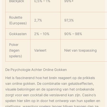
Blackjack
0,5% – 1%
99%+
Roulette
2,7%
97,3%
(Europees)
Gokkasten
2% – 10%
90% – 98%
Poker
(tegen
Varieert
Niet van toepassing
spelers)
De Psychologie Achter Online Gokken
Het is fascinerend hoe het brein reageert op de prikkels
van online gokken. De combinatie van geluidseffecten,
visuele beloningen en de spanning van het onbekende
zorgt voor een cocktail die verslavend kan zijn. Casino’s
spelen hier slim op in door het ontwerp van hun spellen en
platforms, waardoor spelers langer blijven hangen dan ze