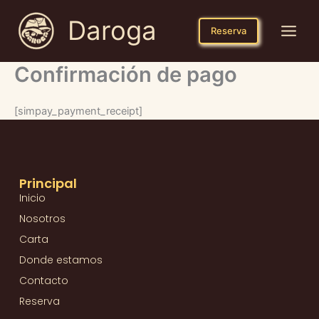
Ir
Daroga
al
Reserva
contenido
Confirmación de pago
[simpay_payment_receipt]
Principal
Inicio
Nosotros
Carta
Donde estamos
Contacto
Reserva